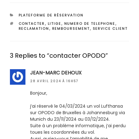
CATÉGORIES
PLATEFORME DE RÉSERVATION
ÉTIQUETTES
CONTACTER
,
LITIGE
,
NUMERO DE TELEPHONE
,
RECLAMATION
,
REMBOURSEMENT
,
SERVICE CLIENT
3 Replies to “contacter OPODO”
JEAN-MARC DEHOUX
28 AVRIL 2024 À 16H57
Bonjour,
j’ai réservé le 04/03/2024 un vol Lufthansa
sur OPODO de Bruxelles à Johannesburg via
Munich du 23/11/2024 au 03/12/2024.
Suite à un problème informatique, j’ai perdu
toues les coordonnées du vol.
Aussi, auriez-vous l’amabilité de me