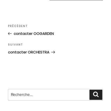
Navigation
Article
PRÉCÉDENT
de
précédent
contacter OOGARDEN
l’article
Article
SUIVANT
suivant
contacter ORCHESTRA
Recherche
Recher
pour
: