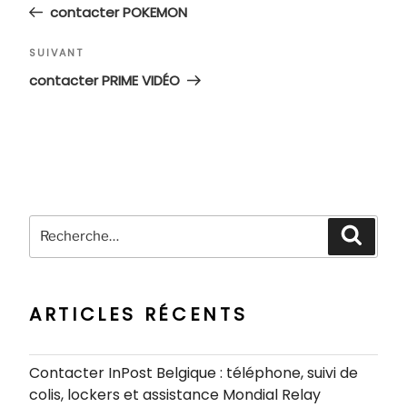
précédent
contacter POKEMON
l’article
Article
SUIVANT
suivant
contacter PRIME VIDÉO
Recherche
Recher
pour
:
ARTICLES RÉCENTS
Contacter InPost Belgique : téléphone, suivi de
colis, lockers et assistance Mondial Relay