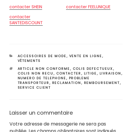
contacter SHEIN
contacter FEELUNIQUE
contacter
SANTEDISCOUNT
CATÉGORIES
ACCESSOIRES DE MODE
,
VENTE EN LIGNE
,
VÊTEMENTS
ÉTIQUETTES
ARTICLE NON CONFORME
,
COLIS DEFECTUEUX
,
COLIS NON RECU
,
CONTACTER
,
LITIGE
,
LIVRAISON
,
NUMERO DE TELEPHONE
,
PROBLEME
TRANSPORTEUR
,
RECLAMATION
,
REMBOURSEMENT
,
SERVICE CLIENT
Laisser un commentaire
Votre adresse de messagerie ne sera pas
publiée.
Les champs obligatoires sont indiqués