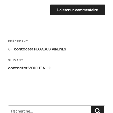
Navigation
Article
PRÉCÉDENT
de
précédent
contacter PEGASUS AIRLINES
l’article
Article
SUIVANT
suivant
contacter VOLOTEA
Recherche
Recher