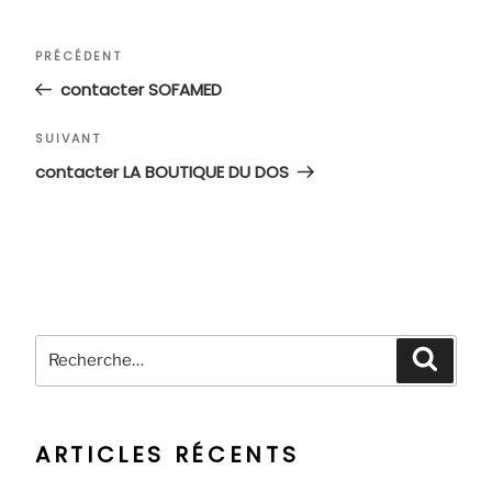
Navigation
Article
PRÉCÉDENT
de
précédent
contacter SOFAMED
l’article
Article
SUIVANT
suivant
contacter LA BOUTIQUE DU DOS
Recherche
Recher
pour
:
ARTICLES RÉCENTS