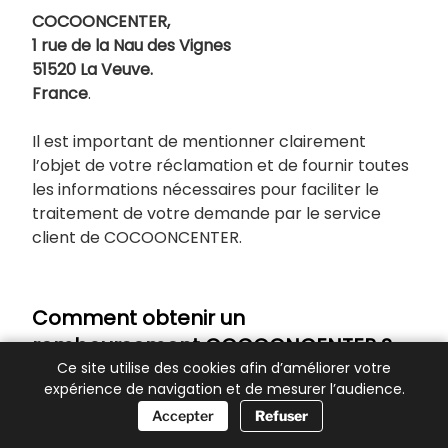
COCOONCENTER,
1 rue de la Nau des Vignes
51520 La Veuve.
France
.
Il est important de mentionner clairement
l’objet de votre réclamation et de fournir toutes
les informations nécessaires pour faciliter le
traitement de votre demande par le service
client de COCOONCENTER.
Comment obtenir un
remboursement COCOONCENTER ?
Ce site utilise des cookies afin d’améliorer votre
Pour obtenir un remboursement chez
expérience de navigation et de mesurer l’audience.
COCOONCENTER, vous devez suivre leur politique
📞 Besoin d’aide ?
Accepter
Refuser
de retour et de remboursement, comme indiqué