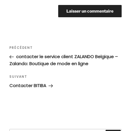
Navigation
Article
PRÉCÉDENT
de
précédent
contacter le service client ZALANDO Belgique –
l’article
Zalando: Boutique de mode en ligne
Article
SUIVANT
suivant
Contacter BITIBA