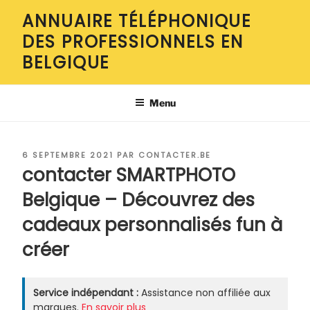
Aller
ANNUAIRE TÉLÉPHONIQUE
au
DES PROFESSIONNELS EN
contenu
principal
BELGIQUE
Menu
PUBLIÉ
6 SEPTEMBRE 2021
PAR
CONTACTER.BE
LE
contacter SMARTPHOTO
Belgique – Découvrez des
cadeaux personnalisés fun à
créer
Service indépendant :
Assistance non affiliée aux
marques.
En savoir plus