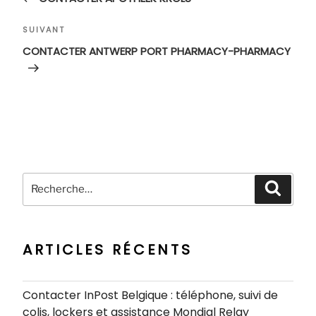
l’article
Article
SUIVANT
suivant
CONTACTER ANTWERP PORT PHARMACY-PHARMACY
Recherche
Recher
pour
:
ARTICLES RÉCENTS
Contacter InPost Belgique : téléphone, suivi de
colis, lockers et assistance Mondial Relay