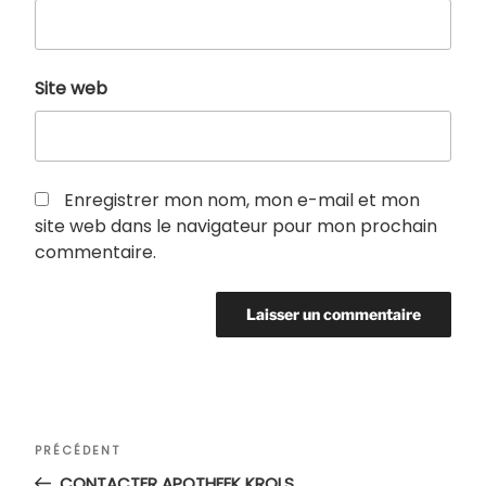
Site web
Enregistrer mon nom, mon e-mail et mon
site web dans le navigateur pour mon prochain
commentaire.
Navigation
Article
PRÉCÉDENT
de
précédent
CONTACTER APOTHEEK KROLS