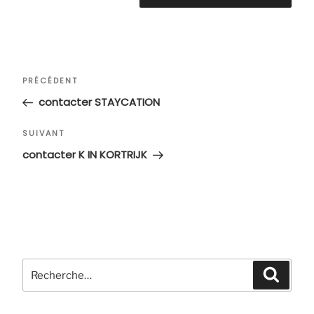
Navigation
Article
PRÉCÉDENT
de
précédent
contacter STAYCATION
l’article
Article
SUIVANT
suivant
contacter K IN KORTRIJK
Recherche
Recher
pour
: