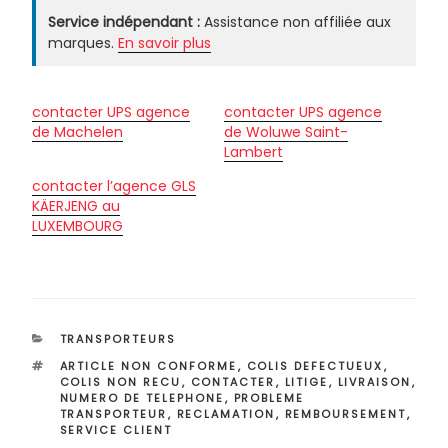
Service indépendant :
Assistance non affiliée aux
marques.
En savoir plus
contacter UPS agence
contacter UPS agence
de Machelen
de Woluwe Saint-
Lambert
contacter l’agence GLS
KÄERJENG au
LUXEMBOURG
CATÉGORIES
TRANSPORTEURS
ÉTIQUETTES
ARTICLE NON CONFORME
,
COLIS DEFECTUEUX
,
COLIS NON RECU
,
CONTACTER
,
LITIGE
,
LIVRAISON
,
NUMERO DE TELEPHONE
,
PROBLEME
TRANSPORTEUR
,
RECLAMATION
,
REMBOURSEMENT
,
SERVICE CLIENT