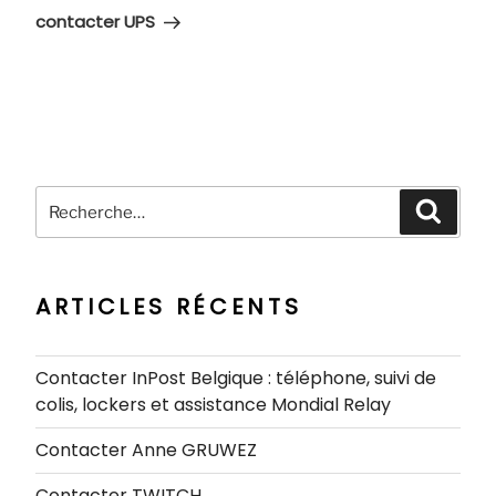
suivant
contacter UPS
Recherche
Recher
pour
:
ARTICLES RÉCENTS
Contacter InPost Belgique : téléphone, suivi de
colis, lockers et assistance Mondial Relay
Contacter Anne GRUWEZ
Contacter TWITCH