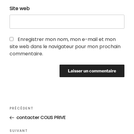
Site web
Enregistrer mon nom, mon e-mail et mon
site web dans le navigateur pour mon prochain
commentaire.
Navigation
Article
PRÉCÉDENT
de
précédent
contacter COLIS PRIVE
l’article
Article
SUIVANT