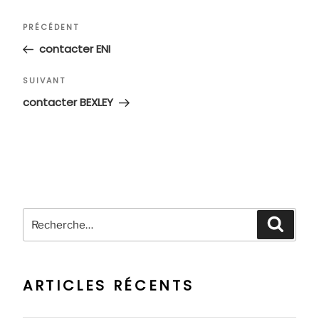
Navigation
Article
PRÉCÉDENT
de
précédent
contacter ENI
l’article
Article
SUIVANT
suivant
contacter BEXLEY
Recherche
Recher
pour
:
ARTICLES RÉCENTS