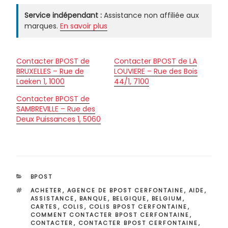
Service indépendant :
Assistance non affiliée aux
marques.
En savoir plus
Contacter BPOST de
Contacter BPOST de LA
BRUXELLES – Rue de
LOUVIERE – Rue des Bois
Laeken 1, 1000
44/1, 7100
Contacter BPOST de
SAMBREVILLE – Rue des
Deux Puissances 1, 5060
CATÉGORIES
BPOST
ÉTIQUETTES
ACHETER
,
AGENCE DE BPOST CERFONTAINE
,
AIDE
,
ASSISTANCE
,
BANQUE
,
BELGIQUE
,
BELGIUM
,
CARTES
,
COLIS
,
COLIS BPOST CERFONTAINE
,
COMMENT CONTACTER BPOST CERFONTAINE
,
CONTACTER
,
CONTACTER BPOST CERFONTAINE
,