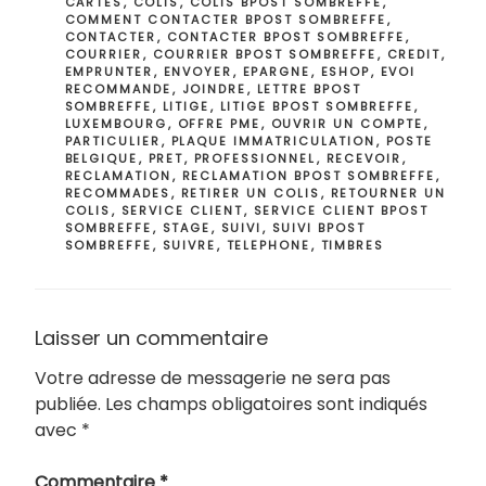
CARTES
,
COLIS
,
COLIS BPOST SOMBREFFE
,
COMMENT CONTACTER BPOST SOMBREFFE
,
CONTACTER
,
CONTACTER BPOST SOMBREFFE
,
COURRIER
,
COURRIER BPOST SOMBREFFE
,
CREDIT
,
EMPRUNTER
,
ENVOYER
,
EPARGNE
,
ESHOP
,
EVOI
RECOMMANDE
,
JOINDRE
,
LETTRE BPOST
SOMBREFFE
,
LITIGE
,
LITIGE BPOST SOMBREFFE
,
LUXEMBOURG
,
OFFRE PME
,
OUVRIR UN COMPTE
,
PARTICULIER
,
PLAQUE IMMATRICULATION
,
POSTE
BELGIQUE
,
PRET
,
PROFESSIONNEL
,
RECEVOIR
,
RECLAMATION
,
RECLAMATION BPOST SOMBREFFE
,
RECOMMADES
,
RETIRER UN COLIS
,
RETOURNER UN
COLIS
,
SERVICE CLIENT
,
SERVICE CLIENT BPOST
SOMBREFFE
,
STAGE
,
SUIVI
,
SUIVI BPOST
SOMBREFFE
,
SUIVRE
,
TELEPHONE
,
TIMBRES
Laisser un commentaire
Votre adresse de messagerie ne sera pas
publiée.
Les champs obligatoires sont indiqués
avec
*
Commentaire
*