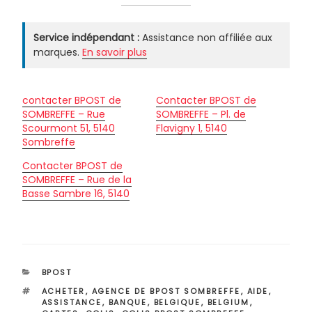
Service indépendant :
Assistance non affiliée aux
marques.
En savoir plus
contacter BPOST de
Contacter BPOST de
SOMBREFFE – Rue
SOMBREFFE – Pl. de
Scourmont 51, 5140
Flavigny 1, 5140
Sombreffe
Contacter BPOST de
SOMBREFFE – Rue de la
Basse Sambre 16, 5140
CATÉGORIES
BPOST
ÉTIQUETTES
ACHETER
,
AGENCE DE BPOST SOMBREFFE
,
AIDE
,
ASSISTANCE
,
BANQUE
,
BELGIQUE
,
BELGIUM
,