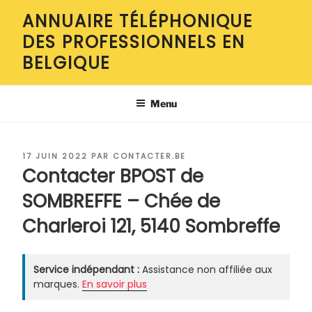
Aller
ANNUAIRE TÉLÉPHONIQUE
au
DES PROFESSIONNELS EN
contenu
principal
BELGIQUE
Menu
PUBLIÉ
17 JUIN 2022
PAR
CONTACTER.BE
LE
Contacter BPOST de
SOMBREFFE – Chée de
Charleroi 121, 5140 Sombreffe
Service indépendant :
Assistance non affiliée aux
marques.
En savoir plus