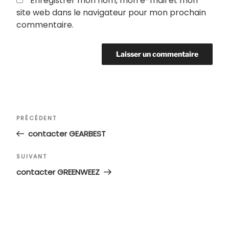
Enregistrer mon nom, mon e-mail et mon
site web dans le navigateur pour mon prochain
commentaire.
Navigation
Article
PRÉCÉDENT
de
précédent
contacter GEARBEST
l’article
Article
SUIVANT
suivant
contacter GREENWEEZ