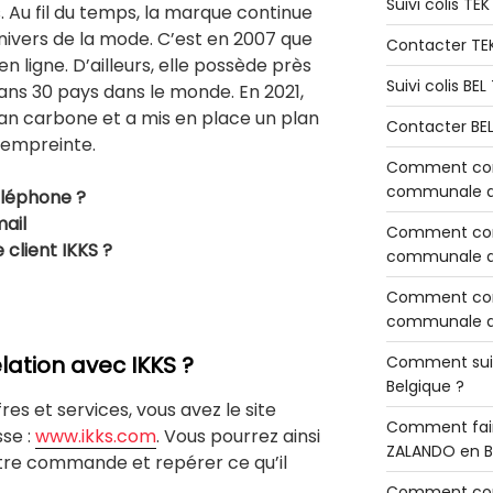
Suivi colis TE
Au fil du temps, la marque continue
nivers de la mode. C’est en 2007 que
Contacter TE
n ligne. D’ailleurs, elle possède près
Suivi colis BE
ans 30 pays dans le monde. En 2021,
lan carbone et a mis en place un plan
Contacter BE
 empreinte.
Comment cont
communale de
éléphone ?
mail
Comment cont
 client IKKS ?
communale de
Comment cont
communale d’
ation avec IKKS ?
Comment sui
Belgique ?
fres et services, vous avez le site
Comment fair
sse :
www.ikks.com
. Vous pourrez ainsi
ZALANDO en B
otre commande et repérer ce qu’il
Comment con