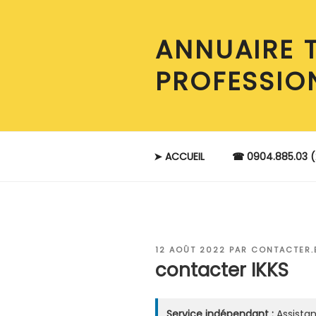
Aller
au
ANNUAIRE 
contenu
principal
PROFESSIO
➤ ACCUEIL
☎ 0904.885.03 (
PUBLIÉ
12 AOÛT 2022
PAR
CONTACTER.
LE
contacter IKKS
Service indépendant :
Assistan