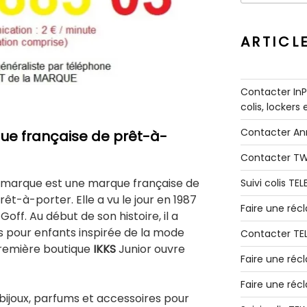
:
ARTICL
Contacter InPo
colis, lockers
Contacter A
e française de prêt-à-
Contacter T
 marque est une marque française de
Suivi colis TE
êt-à-porter. Elle a vu le jour en 1987
Faire une ré
off. Au début de son histoire, il a
s pour enfants inspirée de la mode
Contacter TE
 première boutique
IKKS
Junior ouvre
Faire une réc
Faire une réc
bijoux, parfums et accessoires pour