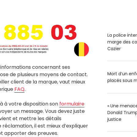
La police int
marge des co
Cazier
 informations concernant ses
Mort d’un enfa
spose de plusieurs moyens de contact.
placés sous m
ller client de la marque, vaut mieux
brique
FAQ
.
jà à votre disposition son
formulaire
« Une menace 
nvoyer un message. Vous devez juste
Donald Trump 
vient et mettre les détails
justice
réclamation, il est mieux d’expliquer
t apporter des preuves.