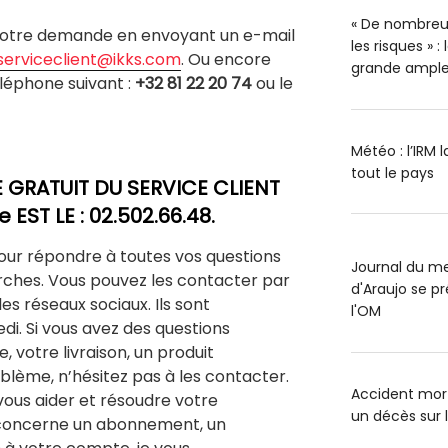
« De nombreu
votre demande en envoyant un e-mail
les risques » 
serviceclient@ikks.com
. Ou encore
grande ample
éphone suivant :
+32 81 22 20 74
ou le
Météo : l’IRM 
tout le pays
GRATUIT DU SERVICE CLIENT
 EST LE : 02.502.66.48.
 pour répondre à toutes vos questions
Journal du me
rches. Vous pouvez les contacter par
d'Araujo se pr
es réseaux sociaux. Ils sont
l'OM
edi. Si vous avez des questions
votre livraison, un produit
blème, n’hésitez pas à les contacter.
Accident mort
 vous aider et résoudre votre
un décès sur 
 concerne un abonnement, un