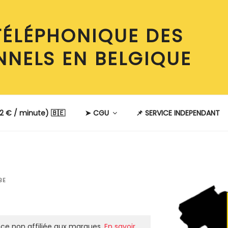
TÉLÉPHONIQUE DES
NNELS EN BELGIQUE
2 € / minute) 🇧🇪
➤ CGU
📌 SERVICE INDEPENDANT
BE
ce non affiliée aux marques.
En savoir