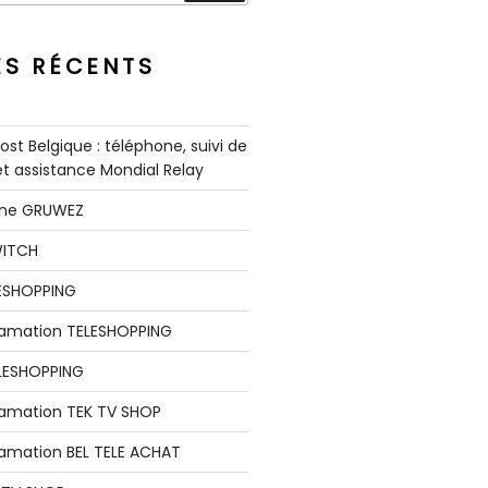
ES RÉCENTS
st Belgique : téléphone, suivi de
 et assistance Mondial Relay
nne GRUWEZ
WITCH
LESHOPPING
clamation TELESHOPPING
LESHOPPING
lamation TEK TV SHOP
lamation BEL TELE ACHAT