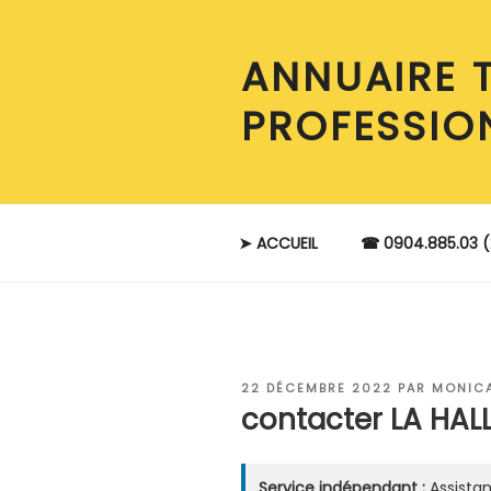
Aller
au
ANNUAIRE 
contenu
principal
PROFESSIO
➤ ACCUEIL
☎ 0904.885.03 (
PUBLIÉ
22 DÉCEMBRE 2022
PAR
MONIC
LE
contacter LA HAL
Service indépendant :
Assistan