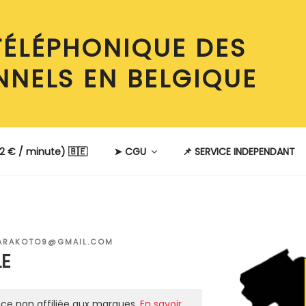
TÉLÉPHONIQUE DES
NNELS EN BELGIQUE
2 € / minute) 🇧🇪
➤ CGU
📌 SERVICE INDEPENDANT
ARAKOTO9@GMAIL.COM
LE
ce non affiliée aux marques.
En savoir