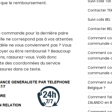
Suivi colis TE
el que le remboursement.
Contacter TE
Suivi colis BE
Contacter BE
 commande pour la dernière paire
Comment cont
lle ne correspond pas à vos attentes
communale de
 modèle ne vous conviennent pas ? Vous
nvoyer ou être remboursé ? Beaucoup
Comment cont
s, rassurez-vous. Voilà donc
communale de
iste des coordonnées du service
Comment cont
ussures dans ce texte.
communale d’
Comment sui
Belgique ?
Comment fair
ZALANDO en B
Comment con