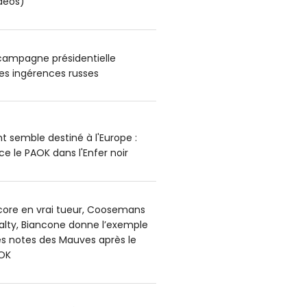
déos)
 campagne présidentielle
es ingérences russes
t semble destiné à l'Europe :
e le PAOK dans l'Enfer noir
core en vrai tueur, Coosemans
alty, Biancone donne l’exemple
es notes des Mauves après le
OK