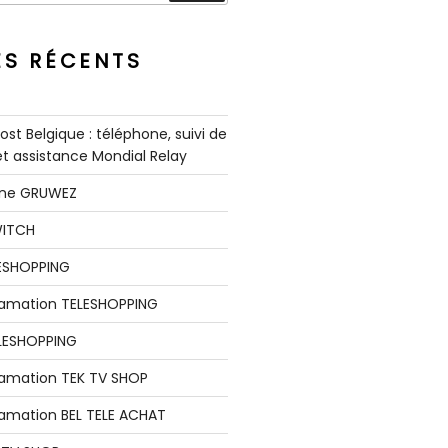
ES RÉCENTS
st Belgique : téléphone, suivi de
 et assistance Mondial Relay
nne GRUWEZ
WITCH
LESHOPPING
clamation TELESHOPPING
LESHOPPING
lamation TEK TV SHOP
lamation BEL TELE ACHAT