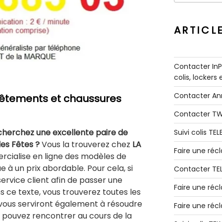
:
ARTICL
Contacter InPo
colis, lockers
Contacter A
vêtements et chaussures
Contacter T
cherchez une excellente paire de
Suivi colis TE
les Fêtes ?
Vous la trouverez chez
LA
Faire une ré
ercialise en ligne des modèles de
à un prix abordable. Pour cela, si
Contacter TE
ervice client afin de passer une
Faire une réc
e texte, vous trouverez toutes les
s vous serviront également à résoudre
Faire une réc
s pouvez rencontrer au cours de la