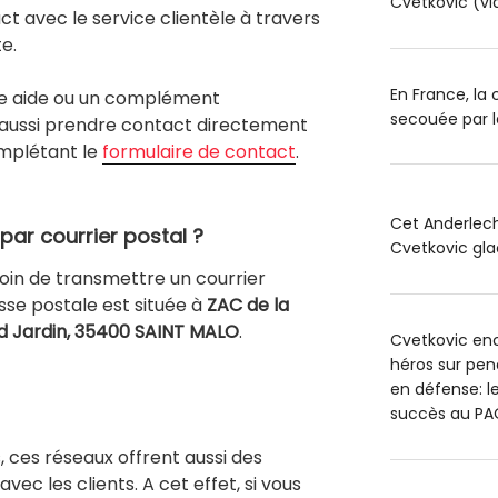
Cvetkovic (vi
t avec le service clientèle à travers
te.
En France, la
une aide ou un complément
secouée par l
 aussi prendre contact directement
omplétant le
formulaire de contact
.
Cet Anderlech
par courrier postal ?
Cvetkovic glac
oin de transmettre un courrier
sse postale est située à
ZAC de la
nd Jardin, 35400 SAINT MALO
.
Cvetkovic en
héros sur pen
en défense: l
succès au PA
, ces réseaux offrent aussi des
ec les clients. A cet effet, si vous