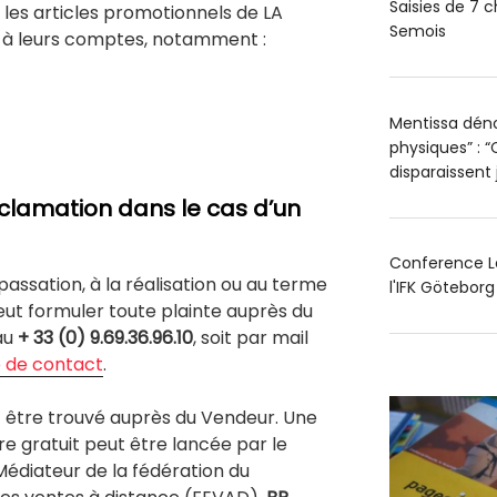
Saisies de 7 c
t les articles promotionnels de LA
Semois
r à leurs comptes, notamment :
Mentissa déno
physiques” : “
disparaissent
lamation dans le cas d’un
Conference Le
a passation, à la réalisation ou au terme
l'IFK Götebor
ut formuler toute plainte auprès du
au
+ 33 (0) 9.69.36.96.10
, soit par mail
e de contact
.
t être trouvé auprès du Vendeur. Une
e gratuit peut être lancée par le
e Médiateur de la fédération du