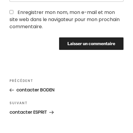
Enregistrer mon nom, mon e-mail et mon
site web dans le navigateur pour mon prochain
commentaire.
Navigation
Article
PRÉCÉDENT
de
précédent
contacter BODEN
l’article
Article
SUIVANT
suivant
contacter ESPRIT