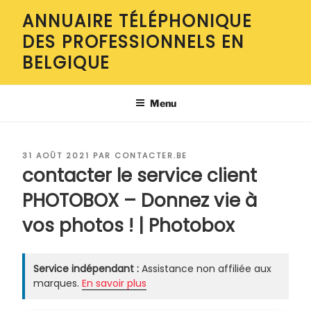
Aller
ANNUAIRE TÉLÉPHONIQUE
au
DES PROFESSIONNELS EN
contenu
principal
BELGIQUE
Menu
PUBLIÉ
31 AOÛT 2021
PAR
CONTACTER.BE
LE
contacter le service client
PHOTOBOX – Donnez vie à
vos photos ! | Photobox
Service indépendant :
Assistance non affiliée aux
marques.
En savoir plus