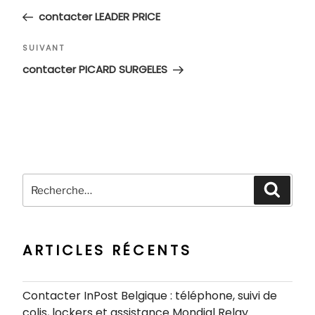
de
précédent
contacter LEADER PRICE
l’article
Article
SUIVANT
suivant
contacter PICARD SURGELES
Recherche
Recher
pour
:
ARTICLES RÉCENTS
Contacter InPost Belgique : téléphone, suivi de
colis, lockers et assistance Mondial Relay