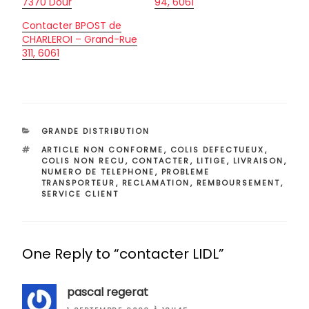
7370 Dour
94, 6061
Contacter BPOST de
CHARLEROI – Grand-Rue
311, 6061
CATÉGORIES
GRANDE DISTRIBUTION
ÉTIQUETTES
ARTICLE NON CONFORME
,
COLIS DEFECTUEUX
,
COLIS NON RECU
,
CONTACTER
,
LITIGE
,
LIVRAISON
,
NUMERO DE TELEPHONE
,
PROBLEME
TRANSPORTEUR
,
RECLAMATION
,
REMBOURSEMENT
,
SERVICE CLIENT
One Reply to “contacter LIDL”
pascal regerat