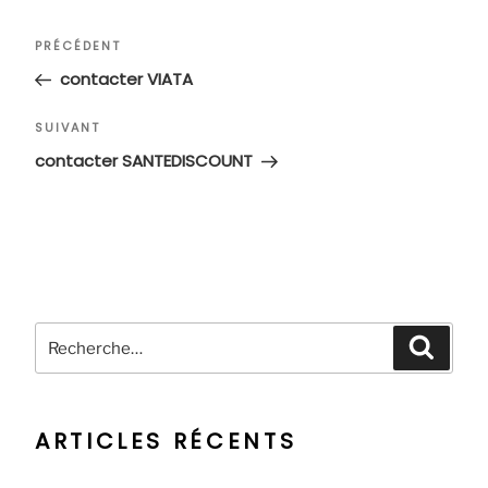
Navigation
Article
PRÉCÉDENT
de
précédent
contacter VIATA
l’article
Article
SUIVANT
suivant
contacter SANTEDISCOUNT
Recherche
Recher
pour
:
ARTICLES RÉCENTS