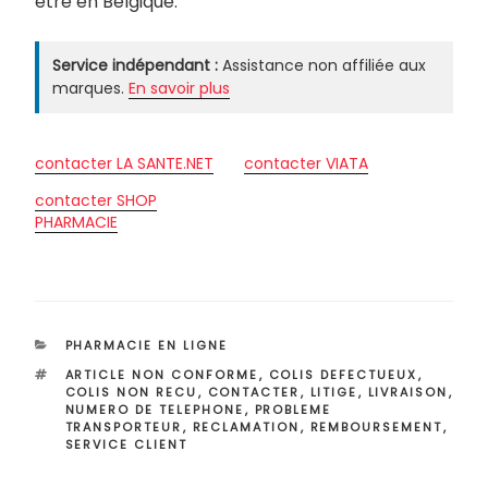
être en Belgique.
Service indépendant :
Assistance non affiliée aux
marques.
En savoir plus
contacter LA SANTE.NET
contacter VIATA
contacter SHOP
PHARMACIE
CATÉGORIES
PHARMACIE EN LIGNE
ÉTIQUETTES
ARTICLE NON CONFORME
,
COLIS DEFECTUEUX
,
COLIS NON RECU
,
CONTACTER
,
LITIGE
,
LIVRAISON
,
NUMERO DE TELEPHONE
,
PROBLEME
TRANSPORTEUR
,
RECLAMATION
,
REMBOURSEMENT
,
SERVICE CLIENT