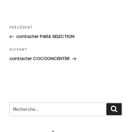
Navigation
Article
PRÉCÉDENT
de
précédent
contacter PARA SELECTION
l’article
Article
SUIVANT
suivant
contacter COCOONCENTER
Recherche
Recher
pour
: