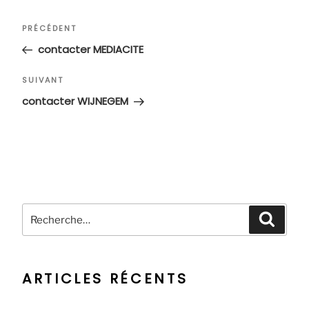
Navigation
Article
PRÉCÉDENT
de
précédent
contacter MEDIACITE
l’article
Article
SUIVANT
suivant
contacter WIJNEGEM
Recherche
Recher
pour
:
ARTICLES RÉCENTS