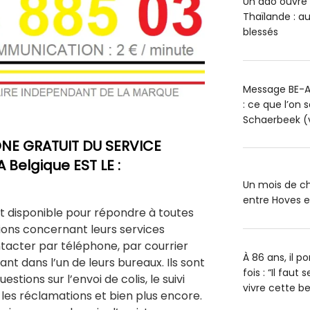
Un ado ouvre 
Thaïlande : a
blessés
Message BE-A
: ce que l’on 
Schaerbeek (
NE GRATUIT DU SERVICE
 Belgique EST LE :
Un mois de ch
entre Hoves 
st disponible pour répondre à toutes
ions concernant leurs services
tacter par téléphone, par courrier
À 86 ans, il 
nt dans l’un de leurs bureaux. Ils sont
fois : “Il faut
stions sur l’envoi de colis, le suivi
vivre cette bel
, les réclamations et bien plus encore.