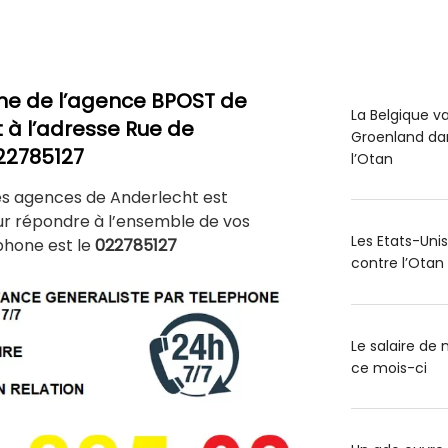
ne de l’agence BPOST de
La Belgique v
t à l’adresse Rue de
Groenland dan
022785127
l’Otan
es agences de Anderlecht est
ur répondre à l’ensemble de vos
Les Etats-Uni
phone est le
022785127
contre l’Otan
Le salaire d
ce mois-ci