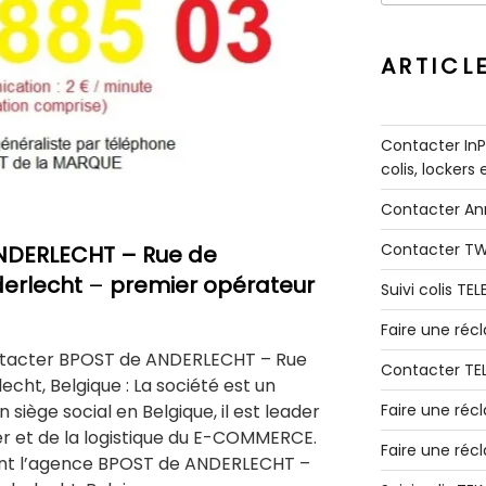
:
ARTICL
Contacter InPo
colis, lockers
Contacter A
Contacter T
NDERLECHT
– Rue de
erlecht
–
premier opérateur
Suivi colis TE
Faire une ré
ntacter BPOST de ANDERLECHT – Rue
Contacter TE
echt, Belgique : La société est un
siège social en Belgique, il est leader
Faire une réc
ier et de la logistique du E-COMMERCE.
Faire une réc
nt l’agence BPOST de ANDERLECHT –