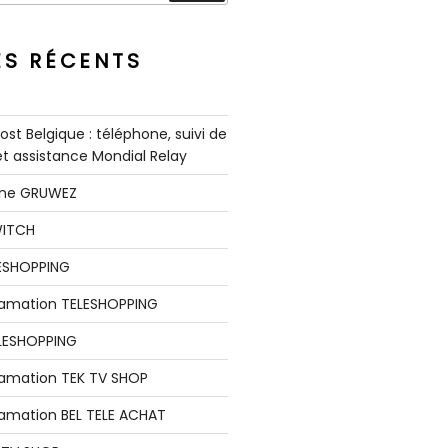
ES RÉCENTS
st Belgique : téléphone, suivi de
 et assistance Mondial Relay
nne GRUWEZ
WITCH
LESHOPPING
clamation TELESHOPPING
LESHOPPING
lamation TEK TV SHOP
lamation BEL TELE ACHAT