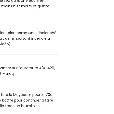
le feu dans une école en
u moins huit morts et quinze
lert, plan communal déclenché
sait de l’important incendie à
vidéo)
antier sur l'autoroute A8/E429,
et Marcq
portera le Meyboom pour la 70e
 se battre pour continuer à faire
le tradition bruxelloise”