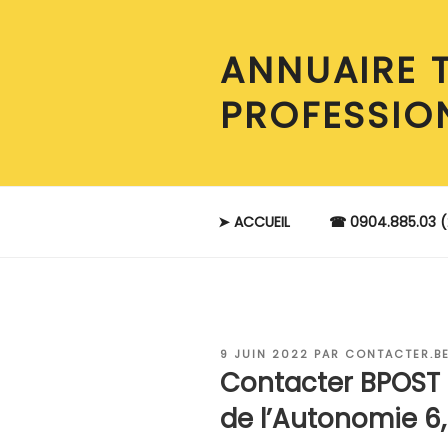
Aller
au
ANNUAIRE 
contenu
principal
PROFESSIO
➤ ACCUEIL
☎ 0904.885.03 (
PUBLIÉ
9 JUIN 2022
PAR
CONTACTER.B
LE
Contacter BPOST
de l’Autonomie 6,