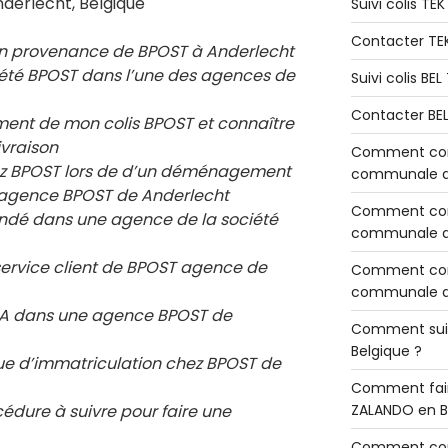
nderlecht, Belgique
Suivi colis TE
Contacter TE
en provenance de BPOST à Anderlecht
ciété BPOST dans l’une des agences de
Suivi colis BE
Contacter BE
ement de mon colis BPOST et connaître
ivraison
Comment cont
chez BPOST lors de d’un déménagement
communale de
e agence BPOST de Anderlecht
Comment cont
ndé dans une agence de la société
communale de
service client de BPOST agence de
Comment cont
communale d’
 RIA dans une agence BPOST de
Comment sui
Belgique ?
e d’immatriculation chez BPOST de
Comment fair
cédure à suivre pour faire une
ZALANDO en B
Comment con