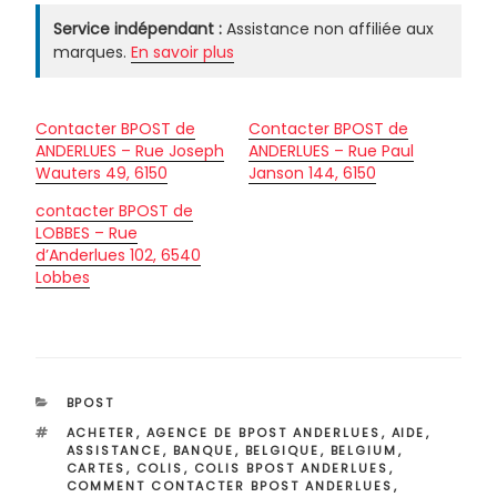
Service indépendant :
Assistance non affiliée aux
marques.
En savoir plus
Contacter BPOST de
Contacter BPOST de
ANDERLUES – Rue Joseph
ANDERLUES – Rue Paul
Wauters 49, 6150
Janson 144, 6150
contacter BPOST de
LOBBES – Rue
d’Anderlues 102, 6540
Lobbes
CATÉGORIES
BPOST
ÉTIQUETTES
ACHETER
,
AGENCE DE BPOST ANDERLUES
,
AIDE
,
ASSISTANCE
,
BANQUE
,
BELGIQUE
,
BELGIUM
,
CARTES
,
COLIS
,
COLIS BPOST ANDERLUES
,
COMMENT CONTACTER BPOST ANDERLUES
,