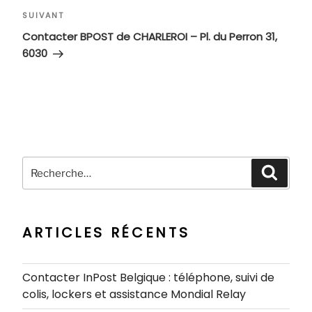
Article
SUIVANT
suivant
Contacter BPOST de CHARLEROI – Pl. du Perron 31,
6030
Recherche
Recher
pour
:
ARTICLES RÉCENTS
Contacter InPost Belgique : téléphone, suivi de
colis, lockers et assistance Mondial Relay