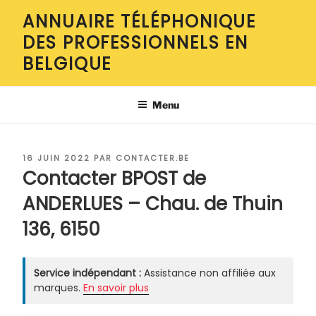
Aller
ANNUAIRE TÉLÉPHONIQUE
au
DES PROFESSIONNELS EN
contenu
principal
BELGIQUE
Menu
PUBLIÉ
16 JUIN 2022
PAR
CONTACTER.BE
LE
Contacter BPOST de
ANDERLUES – Chau. de Thuin
136, 6150
Service indépendant :
Assistance non affiliée aux
marques.
En savoir plus