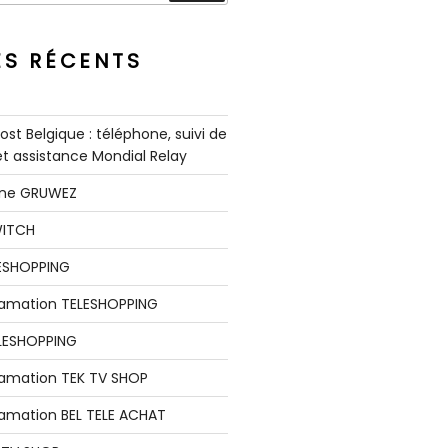
ES RÉCENTS
st Belgique : téléphone, suivi de
 et assistance Mondial Relay
nne GRUWEZ
WITCH
LESHOPPING
clamation TELESHOPPING
LESHOPPING
lamation TEK TV SHOP
lamation BEL TELE ACHAT