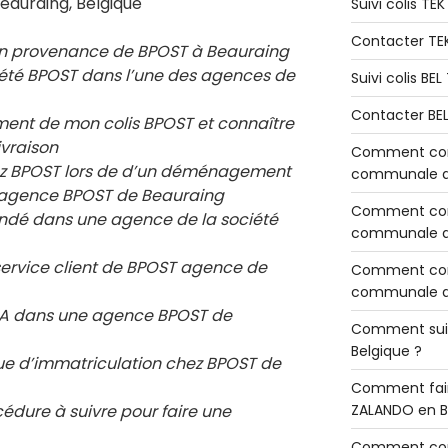
eauraing, Belgique
Suivi colis TE
Contacter TE
en provenance de BPOST à Beauraing
ciété BPOST dans l’une des agences de
Suivi colis BE
Contacter BE
ement de mon colis BPOST et connaître
ivraison
Comment cont
chez BPOST lors de d’un déménagement
communale de
e agence BPOST de
Beauraing
Comment cont
ndé dans une agence de la société
communale de
service client de BPOST agence de
Comment cont
communale d’
 RIA dans une agence BPOST de
Comment sui
Belgique ?
e d’immatriculation chez BPOST de
Comment fair
cédure à suivre pour faire une
ZALANDO en B
Comment con