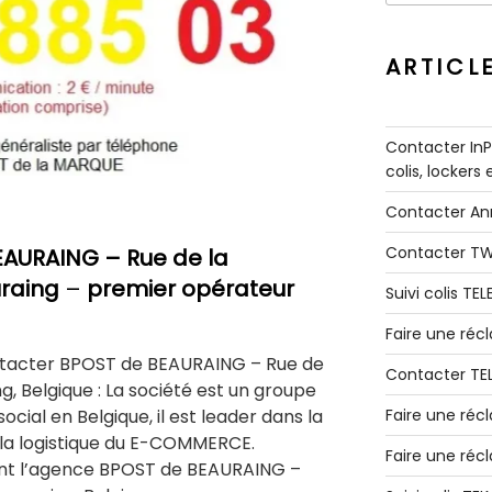
:
ARTICL
Contacter InPo
colis, lockers
Contacter A
Contacter T
EAURAING
– Rue de la
raing
–
premier opérateur
Suivi colis TE
Faire une ré
tacter BPOST de BEAURAING – Rue de
Contacter TE
, Belgique : La société est un groupe
ocial en Belgique, il est leader dans la
Faire une réc
e la logistique du E-COMMERCE.
Faire une réc
nt l’agence BPOST de BEAURAING –