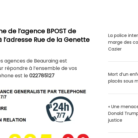
ne de l’agence BPOST de
La police int
à l’adresse Rue de la Genette
marge des co
Cazier
es agences de Beauraing est
ur répondre à l’ensemble de vos
Mort d’un enfa
phone est le
022785127
placés sous m
« Une menace 
Donald Trump 
justice