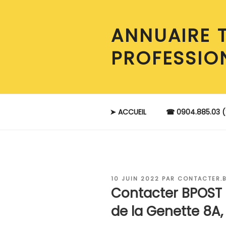
Aller
au
ANNUAIRE 
contenu
principal
PROFESSIO
➤ ACCUEIL
☎ 0904.885.03 (
PUBLIÉ
10 JUIN 2022
PAR
CONTACTER.
LE
Contacter BPOST
de la Genette 8A,