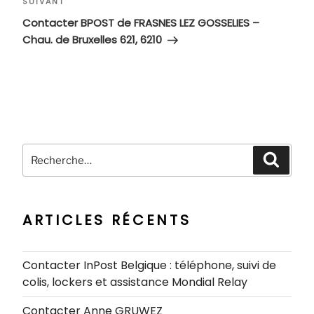
Article
SUIVANT
suivant
Contacter BPOST de FRASNES LEZ GOSSELIES –
Chau. de Bruxelles 621, 6210
Recherche
Recher
pour
:
ARTICLES RÉCENTS
Contacter InPost Belgique : téléphone, suivi de
colis, lockers et assistance Mondial Relay
Contacter Anne GRUWEZ