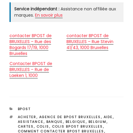
Service indépendant :
Assistance non affiliée aux
marques.
En savoir plus
contacter BPOST de
contacter BPOST de
BRUXELLES – Rue des
BRUXELLES – Rue Stevin
Bogards 17/19, 1000
41/43, 1000 Bruxelles
Bruxelles
Contacter BPOST de
BRUXELLES – Rue de
Laeken 1, 1000
CATÉGORIES
BPOST
ÉTIQUETTES
ACHETER
,
AGENCE DE BPOST BRUXELLES
,
AIDE
,
ASSISTANCE
,
BANQUE
,
BELGIQUE
,
BELGIUM
,
CARTES
,
COLIS
,
COLIS BPOST BRUXELLES
,
COMMENT CONTACTER BPOST BRUXELLES
,