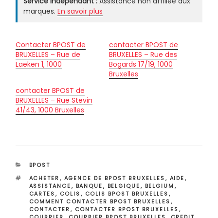
Service indépendant :
Assistance non affiliée aux
marques.
En savoir plus
Contacter BPOST de
contacter BPOST de
BRUXELLES – Rue de
BRUXELLES – Rue des
Laeken 1, 1000
Bogards 17/19, 1000
Bruxelles
contacter BPOST de
BRUXELLES – Rue Stevin
41/43, 1000 Bruxelles
CATÉGORIES
BPOST
ÉTIQUETTES
ACHETER
,
AGENCE DE BPOST BRUXELLES
,
AIDE
,
ASSISTANCE
,
BANQUE
,
BELGIQUE
,
BELGIUM
,
CARTES
,
COLIS
,
COLIS BPOST BRUXELLES
,
COMMENT CONTACTER BPOST BRUXELLES
,
CONTACTER
,
CONTACTER BPOST BRUXELLES
,
COURRIER
,
COURRIER BPOST BRUXELLES
,
CREDIT
,