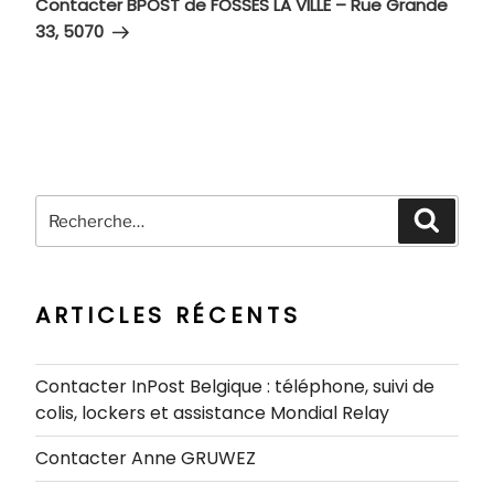
suivant
Contacter BPOST de FOSSES LA VILLE – Rue Grande
33, 5070
Recherche
Recher
pour
:
ARTICLES RÉCENTS
Contacter InPost Belgique : téléphone, suivi de
colis, lockers et assistance Mondial Relay
Contacter Anne GRUWEZ