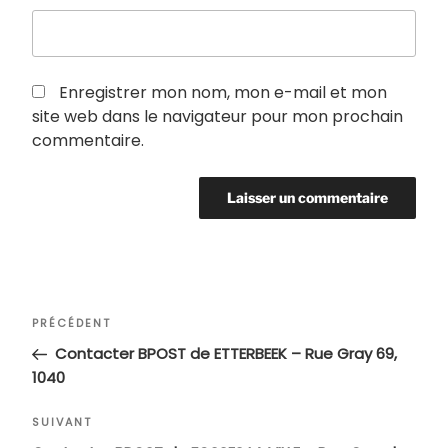
Enregistrer mon nom, mon e-mail et mon
site web dans le navigateur pour mon prochain
commentaire.
Navigation
Article
PRÉCÉDENT
de
précédent
Contacter BPOST de ETTERBEEK – Rue Gray 69,
l’article
1040
Article
SUIVANT