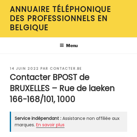
Aller
ANNUAIRE TÉLÉPHONIQUE
au
DES PROFESSIONNELS EN
contenu
principal
BELGIQUE
Menu
PUBLIÉ
14 JUIN 2022
PAR
CONTACTER.BE
LE
Contacter BPOST de
BRUXELLES – Rue de laeken
166-168/101, 1000
Service indépendant :
Assistance non affiliée aux
marques.
En savoir plus