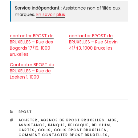
Service indépendant :
Assistance non affiliée aux
marques.
En savoir plus
contacter BPOST de
contacter BPOST de
BRUXELLES – Rue des
BRUXELLES – Rue Stevin
Bogards 17/19, 1000
41/43, 1000 Bruxelles
Bruxelles
Contacter BPOST de
BRUXELLES – Rue de
Laeken 1, 1000
CATÉGORIES
BPOST
ÉTIQUETTES
ACHETER
,
AGENCE DE BPOST BRUXELLES
,
AIDE
,
ASSISTANCE
,
BANQUE
,
BELGIQUE
,
BELGIUM
,
CARTES
,
COLIS
,
COLIS BPOST BRUXELLES
,
COMMENT CONTACTER BPOST BRUXELLES
,