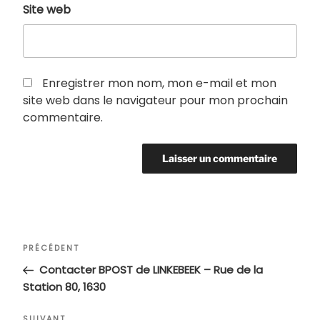
Site web
Enregistrer mon nom, mon e-mail et mon
site web dans le navigateur pour mon prochain
commentaire.
Navigation
Article
PRÉCÉDENT
de
précédent
Contacter BPOST de LINKEBEEK – Rue de la
l’article
Station 80, 1630
SUIVANT