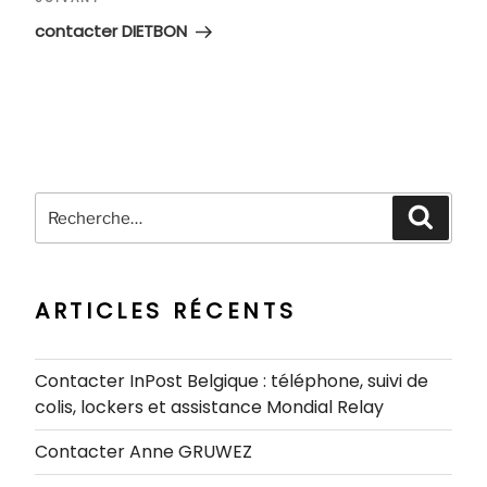
Article
suivant
contacter DIETBON
Recherche
Recher
pour
:
ARTICLES RÉCENTS
Contacter InPost Belgique : téléphone, suivi de
colis, lockers et assistance Mondial Relay
Contacter Anne GRUWEZ