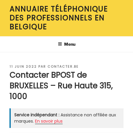
Aller
ANNUAIRE TÉLÉPHONIQUE
au
DES PROFESSIONNELS EN
contenu
principal
BELGIQUE
Menu
PUBLIÉ
11 JUIN 2022
PAR
CONTACTER.BE
LE
Contacter BPOST de
BRUXELLES – Rue Haute 315,
1000
Service indépendant :
Assistance non affiliée aux
marques.
En savoir plus