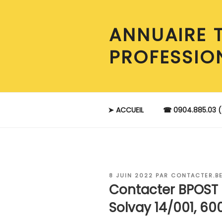
Aller
au
ANNUAIRE 
contenu
principal
PROFESSIO
➤ ACCUEIL
☎ 0904.885.03 (
PUBLIÉ
8 JUIN 2022
PAR
CONTACTER.B
LE
Contacter BPOST
Solvay 14/001, 60