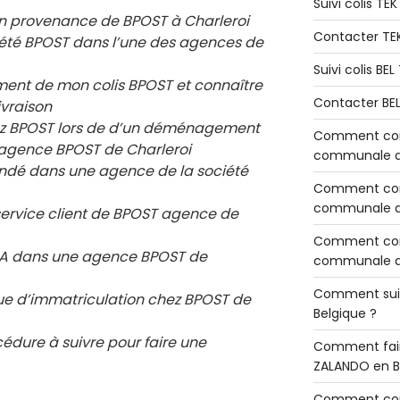
Suivi colis TE
en provenance de BPOST à Charleroi
Contacter TE
ciété BPOST dans l’une des agences de
Suivi colis BE
ement de mon colis BPOST et connaître
Contacter BE
ivraison
chez BPOST lors de d’un déménagement
Comment cont
e agence BPOST de
Charleroi
communale de
ndé dans une agence de la société
Comment cont
communale de
service client de BPOST agence de
Comment cont
 RIA dans une agence BPOST de
communale d’
Comment sui
e d’immatriculation chez BPOST de
Belgique ?
cédure à suivre pour faire une
Comment fair
ZALANDO en B
Comment con