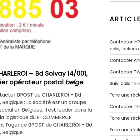
:
ARTICL
Contacter InPo
colis, lockers
Contacter A
Contacter T
HARLEROI
–
Bd Solvay 14/001,
er opérateur postal
belge
Suivi colis TE
tacter BPOST de CHARLEROI – Bd
Faire une ré
, Belgique : La société est un groupe
Contacter TE
ocial en Belgique, il est leader dans la
e la logistique du E-COMMERCE.
Faire une réc
t l’agence BPOST de CHARLEROI – Bd
Faire une réc
, Belgique