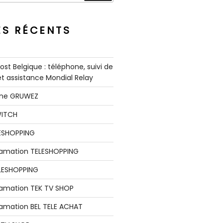
ES RÉCENTS
st Belgique : téléphone, suivi de
 et assistance Mondial Relay
nne GRUWEZ
WITCH
LESHOPPING
clamation TELESHOPPING
LESHOPPING
lamation TEK TV SHOP
lamation BEL TELE ACHAT