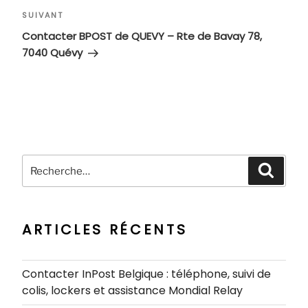
Article
SUIVANT
suivant
Contacter BPOST de QUEVY – Rte de Bavay 78,
7040 Quévy
Recherche
Recher
pour
:
ARTICLES RÉCENTS
Contacter InPost Belgique : téléphone, suivi de
colis, lockers et assistance Mondial Relay