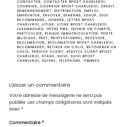
CONTACTER
,
CONTACTER BPOST CHARLEROI
,
COURRIER
,
COURRIER BPOST CHARLEROI
,
CREDIT
,
DEMENARGEMENT
,
DISTRIBUTION
,
EMPLOI
,
EMPRUNTER
,
ENVOYER
,
EPARGNE
,
ESHOP
,
EVOI
RECOMMANDE
,
JOINDRE
,
LETTRE BPOST
CHARLEROI
,
LITIGE
,
LITIGE BPOST CHARLEROI
,
LUXEMBOURG
,
OFFRE PME
,
OUVRIR UN COMPTE
,
PARTICULIER
,
PLAQUE IMMATRICULATION
,
POSTE
BELGIQUE
,
PRET
,
PROFESSIONNEL
,
RECEVOIR
,
RECLAMATION
,
RECLAMATION BPOST CHARLEROI
,
RECOMMADES
,
RETIRER UN COLIS
,
RETOURNER UN
COLIS
,
SERVICE CLIENT
,
SERVICE CLIENT BPOST
CHARLEROI
,
STAGE
,
SUIVI
,
SUIVI BPOST
CHARLEROI
,
SUIVRE
,
TELEPHONE
,
TIMBRES
Laisser un commentaire
Votre adresse de messagerie ne sera pas
publiée.
Les champs obligatoires sont indiqués
avec
*
Commentaire
*