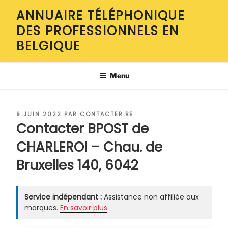
Aller
ANNUAIRE TÉLÉPHONIQUE
au
DES PROFESSIONNELS EN
contenu
principal
BELGIQUE
Menu
PUBLIÉ
9 JUIN 2022
PAR
CONTACTER.BE
LE
Contacter BPOST de
CHARLEROI – Chau. de
Bruxelles 140, 6042
Service indépendant :
Assistance non affiliée aux
marques.
En savoir plus