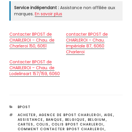
Service indépendant :
Assistance non affiliée aux
marques.
En savoir plus
Contacter BPOST de
contacter BPOST de
CHARLEROI – Chau. de
CHARLEROI – Chau.
Charleroi 150, 6061
Impériale 87, 6060
Charleroi
Contacter BPOST de
CHARLEROI – Chau. de
Lodelinsart 157/159, 6060
CATÉGORIES
BPOST
ÉTIQUETTES
ACHETER
,
AGENCE DE BPOST CHARLEROI
,
AIDE
,
ASSISTANCE
,
BANQUE
,
BELGIQUE
,
BELGIUM
,
CARTES
,
COLIS
,
COLIS BPOST CHARLEROI
,
COMMENT CONTACTER BPOST CHARLEROI
,