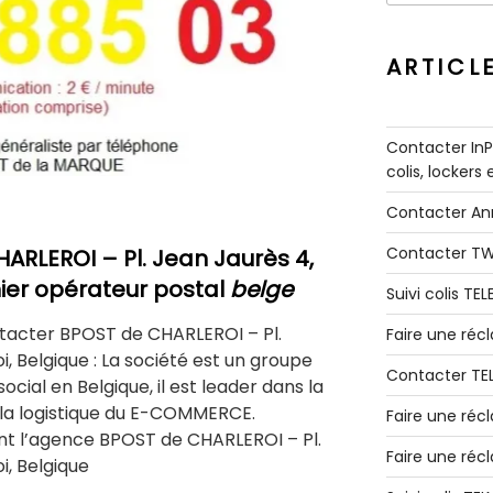
:
ARTICL
Contacter InPo
colis, lockers
Contacter A
Contacter T
HARLEROI
– Pl. Jean Jaurès 4,
er opérateur postal
belge
Suivi colis TE
tacter BPOST de CHARLEROI – Pl.
Faire une ré
, Belgique : La société est un groupe
Contacter TE
ocial en Belgique, il est leader dans la
e la logistique du E-COMMERCE.
Faire une réc
t l’agence BPOST de CHARLEROI – Pl.
Faire une réc
i, Belgique