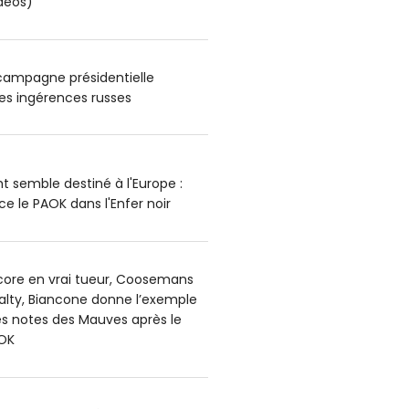
déos)
 campagne présidentielle
es ingérences russes
t semble destiné à l'Europe :
e le PAOK dans l'Enfer noir
core en vrai tueur, Coosemans
alty, Biancone donne l’exemple
es notes des Mauves après le
OK