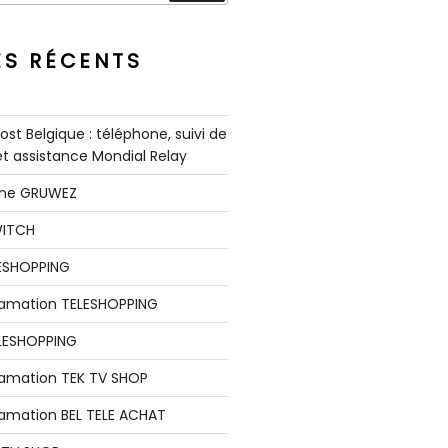
ES RÉCENTS
st Belgique : téléphone, suivi de
 et assistance Mondial Relay
nne GRUWEZ
WITCH
LESHOPPING
clamation TELESHOPPING
LESHOPPING
lamation TEK TV SHOP
lamation BEL TELE ACHAT