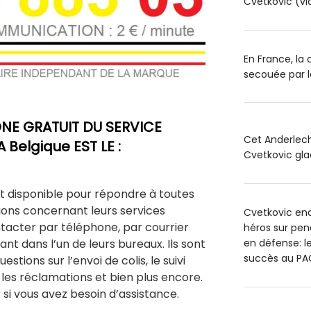
Cvetkovic (vi
En France, la
secouée par l
NE GRATUIT DU SERVICE
Cet Anderlech
 Belgique EST LE :
Cvetkovic glac
st disponible pour répondre à toutes
ions concernant leurs services
Cvetkovic en
tacter par téléphone, par courrier
héros sur pen
en défense: l
nt dans l’un de leurs bureaux. Ils sont
succès au PA
stions sur l’envoi de colis, le suivi
, les réclamations et bien plus encore.
 si vous avez besoin d’assistance.