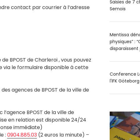
Saisies de 7 c
re contact par courrier à l’adresse
Semois
Mentissa déno
physiques” : “
disparaissent
ce de BPOST de Charleroi , vous pouvez
e via le formulaire disponible à cette
Conference Le
l'IFK Götebor
des agences de BPOST de la ville de
c l’agence BPOST de la ville de
ise en relation est disponible 24/24
éponse immédiate)
e :
0904.885.03
(2 euros la minute) –