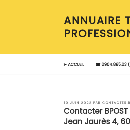
Aller
au
ANNUAIRE 
contenu
principal
PROFESSIO
➤ ACCUEIL
☎ 0904.885.03 (
PUBLIÉ
10 JUIN 2022
PAR
CONTACTER.
LE
Contacter BPOST 
Jean Jaurès 4, 6