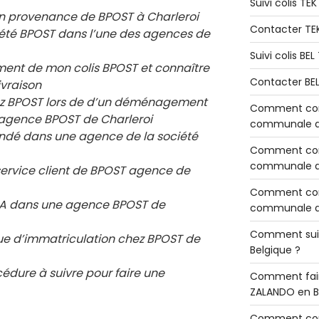
Suivi colis TE
en provenance de BPOST à Charleroi
Contacter TE
ciété BPOST dans l’une des agences de
Suivi colis BE
ement de mon colis BPOST et connaître
Contacter BE
ivraison
chez BPOST lors de d’un déménagement
Comment cont
e agence BPOST de
Charleroi
communale de
ndé dans une agence de la société
Comment cont
communale de
service client de BPOST agence de
Comment cont
 RIA dans une agence BPOST de
communale d’
Comment sui
e d’immatriculation chez BPOST de
Belgique ?
cédure à suivre pour faire une
Comment fair
ZALANDO en B
Comment con