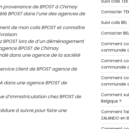
Suivi colis TE
en provenance de BPOST à Chimay
Contacter TE
ciété BPOST dans l’une des agences de
Suivi colis BE
ement de mon colis BPOST et connaître
Contacter BE
ivraison
chez BPOST lors de d’un déménagement
Comment cont
e agence BPOST de
Chimay
communale de
ndé dans une agence de la société
Comment cont
communale de
service client de BPOST agence de
Comment cont
 RIA dans une agence BPOST de
communale d’
Comment sui
e d’immatriculation chez BPOST de
Belgique ?
cédure à suivre pour faire une
Comment fair
ZALANDO en B
Comment con