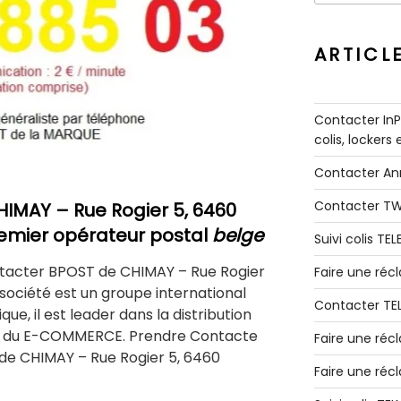
:
ARTICL
Contacter InPo
colis, lockers
Contacter A
Contacter T
HIMAY
–
Rue Rogier 5, 6460
emier opérateur postal
belge
Suivi colis TE
tacter BPOST de CHIMAY – Rue Rogier
Faire une ré
 société est un groupe international
Contacter TE
que, il est leader dans la distribution
ique du E-COMMERCE. Prendre Contacte
Faire une réc
de CHIMAY – Rue Rogier 5, 6460
Faire une réc