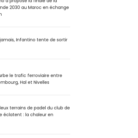
no a proposé la finale de la
nde 2030 au Maroc en échange
n
amais, Infantino tente de sortir
rbe le trafic ferroviaire entre
mbourg, Hal et Nivelles
deux terrains de padel du club de
éclatent : la chaleur en