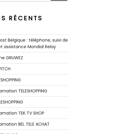
ES RÉCENTS
st Belgique : téléphone, suivi de
 et assistance Mondial Relay
nne GRUWEZ
WITCH
LESHOPPING
clamation TELESHOPPING
LESHOPPING
lamation TEK TV SHOP
lamation BEL TELE ACHAT