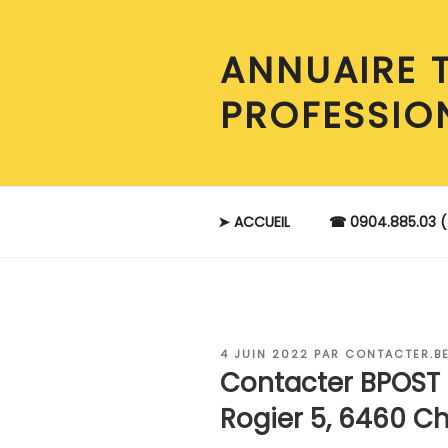
Aller
au
ANNUAIRE 
contenu
principal
PROFESSIO
➤ ACCUEIL
☎ 0904.885.03 (
PUBLIÉ
4 JUIN 2022
PAR
CONTACTER.B
LE
Contacter BPOST
Rogier 5, 6460 C