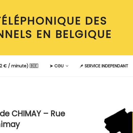
TÉLÉPHONIQUE DES
NNELS EN BELGIQUE
2 € / minute) 🇧🇪
➤ CGU
📌 SERVICE INDEPENDANT
E
 de CHIMAY – Rue
himay