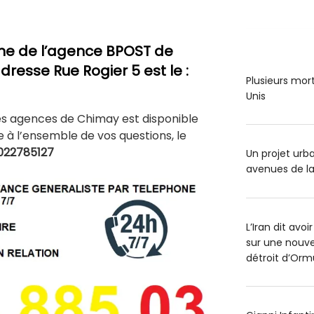
ne de l’agence BPOST de
adresse Rue Rogier 5 est le :
Plusieurs mort
Unis
es agences de Chimay est disponible
à l’ensemble de vos questions, le
022785127
Un projet urba
avenues de la
L’Iran dit av
sur une nouve
détroit d’Orm