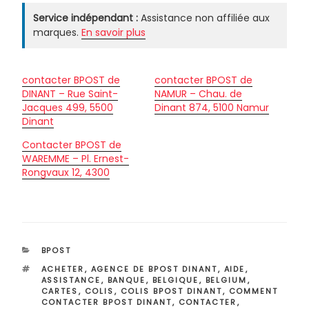
Service indépendant :
Assistance non affiliée aux
marques.
En savoir plus
contacter BPOST de
contacter BPOST de
DINANT – Rue Saint-
NAMUR – Chau. de
Jacques 499, 5500
Dinant 874, 5100 Namur
Dinant
Contacter BPOST de
WAREMME – Pl. Ernest-
Rongvaux 12, 4300
CATÉGORIES
BPOST
ÉTIQUETTES
ACHETER
,
AGENCE DE BPOST DINANT
,
AIDE
,
ASSISTANCE
,
BANQUE
,
BELGIQUE
,
BELGIUM
,
CARTES
,
COLIS
,
COLIS BPOST DINANT
,
COMMENT
CONTACTER BPOST DINANT
,
CONTACTER
,