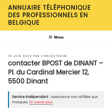
Aller
ANNUAIRE TÉLÉPHONIQUE
au
DES PROFESSIONNELS EN
contenu
principal
BELGIQUE
Menu
PUBLIÉ
16 JUIN 2022
PAR
CONTACTER.BE
LE
contacter BPOST de DINANT –
Pl. du Cardinal Mercier 12,
5500 Dinant
Service indépendant :
Assistance non affiliée aux
marques.
En savoir plus