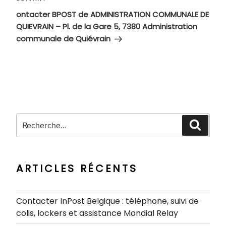
Article
suivant
ontacter BPOST de ADMINISTRATION COMMUNALE DE
QUIEVRAIN – Pl. de la Gare 5, 7380 Administration
communale de Quiévrain
Recherche
Recher
pour
:
ARTICLES RÉCENTS
Contacter InPost Belgique : téléphone, suivi de
colis, lockers et assistance Mondial Relay