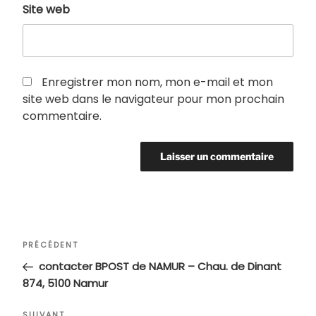
Site web
Enregistrer mon nom, mon e-mail et mon
site web dans le navigateur pour mon prochain
commentaire.
Navigation
Article
PRÉCÉDENT
de
précédent
contacter BPOST de NAMUR – Chau. de Dinant
l’article
874, 5100 Namur
SUIVANT