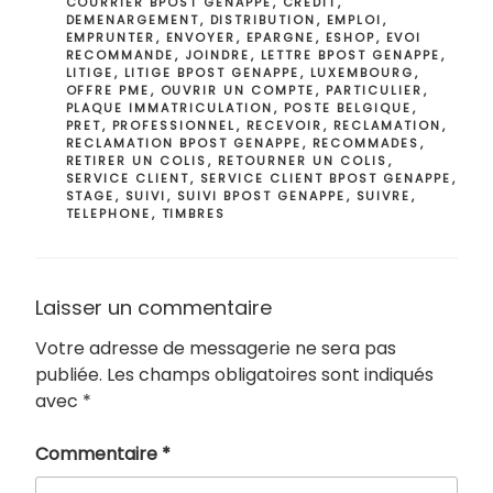
COURRIER BPOST GENAPPE
,
CREDIT
,
DEMENARGEMENT
,
DISTRIBUTION
,
EMPLOI
,
EMPRUNTER
,
ENVOYER
,
EPARGNE
,
ESHOP
,
EVOI
RECOMMANDE
,
JOINDRE
,
LETTRE BPOST GENAPPE
,
LITIGE
,
LITIGE BPOST GENAPPE
,
LUXEMBOURG
,
OFFRE PME
,
OUVRIR UN COMPTE
,
PARTICULIER
,
PLAQUE IMMATRICULATION
,
POSTE BELGIQUE
,
PRET
,
PROFESSIONNEL
,
RECEVOIR
,
RECLAMATION
,
RECLAMATION BPOST GENAPPE
,
RECOMMADES
,
RETIRER UN COLIS
,
RETOURNER UN COLIS
,
SERVICE CLIENT
,
SERVICE CLIENT BPOST GENAPPE
,
STAGE
,
SUIVI
,
SUIVI BPOST GENAPPE
,
SUIVRE
,
TELEPHONE
,
TIMBRES
Laisser un commentaire
Votre adresse de messagerie ne sera pas
publiée.
Les champs obligatoires sont indiqués
avec
*
Commentaire
*