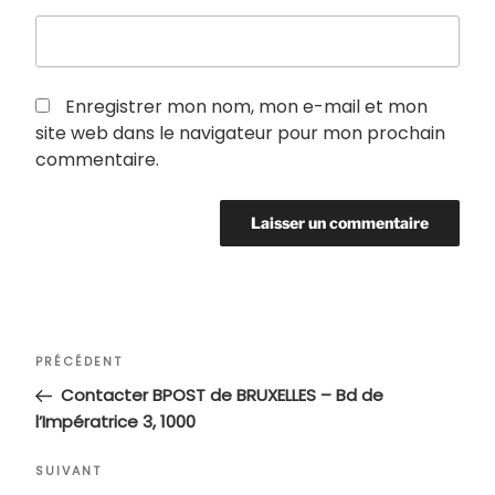
Enregistrer mon nom, mon e-mail et mon
site web dans le navigateur pour mon prochain
commentaire.
Navigation
Article
PRÉCÉDENT
de
précédent
Contacter BPOST de BRUXELLES – Bd de
l’article
l’Impératrice 3, 1000
Article
SUIVANT