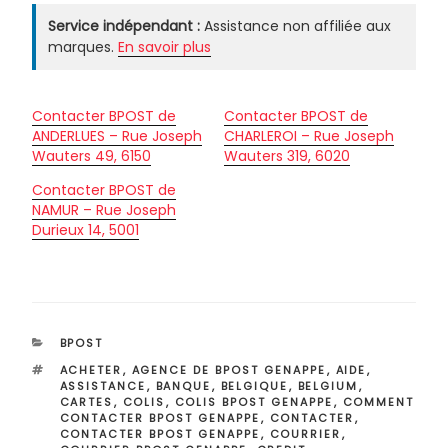
Service indépendant :
Assistance non affiliée aux
marques.
En savoir plus
Contacter BPOST de
Contacter BPOST de
ANDERLUES – Rue Joseph
CHARLEROI – Rue Joseph
Wauters 49, 6150
Wauters 319, 6020
Contacter BPOST de
NAMUR – Rue Joseph
Durieux 14, 5001
CATÉGORIES
BPOST
ÉTIQUETTES
ACHETER
,
AGENCE DE BPOST GENAPPE
,
AIDE
,
ASSISTANCE
,
BANQUE
,
BELGIQUE
,
BELGIUM
,
CARTES
,
COLIS
,
COLIS BPOST GENAPPE
,
COMMENT
CONTACTER BPOST GENAPPE
,
CONTACTER
,
CONTACTER BPOST GENAPPE
,
COURRIER
,