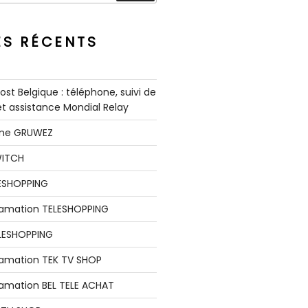
ES RÉCENTS
st Belgique : téléphone, suivi de
 et assistance Mondial Relay
nne GRUWEZ
WITCH
LESHOPPING
clamation TELESHOPPING
LESHOPPING
lamation TEK TV SHOP
lamation BEL TELE ACHAT