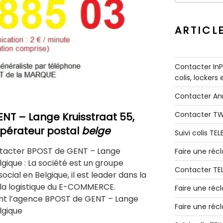
:
ARTICL
Contacter InPo
colis, lockers
Contacter A
Contacter T
ENT
– Lange Kruisstraat 55,
pérateur postal
belge
Suivi colis TE
tacter BPOST de GENT – Lange
Faire une ré
lgique : La société est un groupe
Contacter TE
ocial en Belgique, il est leader dans la
e la logistique du E-COMMERCE.
Faire une réc
t l’agence BPOST de GENT – Lange
Faire une réc
lgique