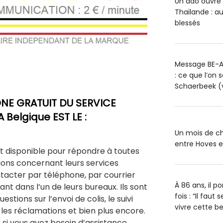
Un ado ouvre 
Thaïlande : a
blessés
Message BE-A
: ce que l’on 
Schaerbeek (
NE GRATUIT DU SERVICE
 Belgique EST LE :
Un mois de ch
entre Hoves 
st disponible pour répondre à toutes
ions concernant leurs services
tacter par téléphone, par courrier
À 86 ans, il 
nt dans l’un de leurs bureaux. Ils sont
fois : “Il faut
stions sur l’envoi de colis, le suivi
vivre cette bel
, les réclamations et bien plus encore.
 si vous avez besoin d’assistance.