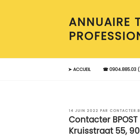
Aller
au
ANNUAIRE 
contenu
principal
PROFESSIO
➤ ACCUEIL
☎ 0904.885.03 (
PUBLIÉ
14 JUIN 2022
PAR
CONTACTER.B
LE
Contacter BPOST
Kruisstraat 55, 9