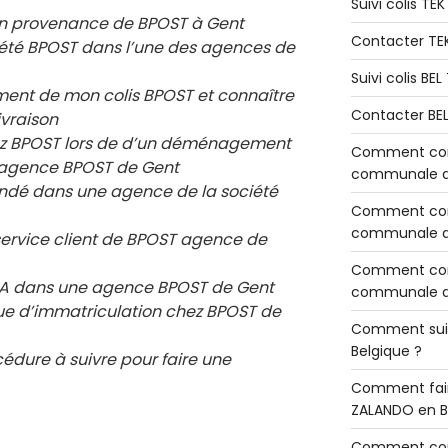
Suivi colis TE
en provenance de BPOST à Gent
Contacter TE
ciété BPOST dans l’une des agences de
Suivi colis BE
ement de mon colis BPOST et connaître
Contacter BE
ivraison
chez BPOST lors de d’un déménagement
Comment cont
e agence BPOST de
Gent
communale de
ndé dans une agence de la société
Comment cont
communale de
service client de BPOST agence de
Comment cont
 RIA dans une agence BPOST de
Gent
communale d’
e d’immatriculation chez BPOST de
Comment sui
Belgique ?
cédure à suivre pour faire une
Comment fair
ZALANDO en B
Comment con