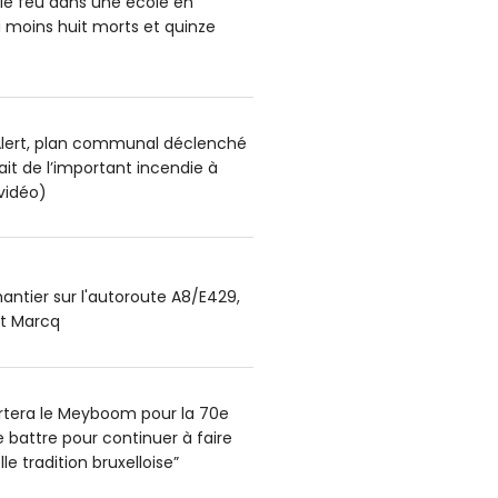
le feu dans une école en
u moins huit morts et quinze
lert, plan communal déclenché
sait de l’important incendie à
vidéo)
antier sur l'autoroute A8/E429,
et Marcq
portera le Meyboom pour la 70e
 se battre pour continuer à faire
le tradition bruxelloise”