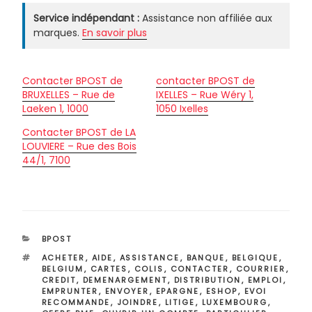
Service indépendant :
Assistance non affiliée aux
marques.
En savoir plus
Contacter BPOST de
contacter BPOST de
BRUXELLES – Rue de
IXELLES – Rue Wéry 1,
Laeken 1, 1000
1050 Ixelles
Contacter BPOST de LA
LOUVIERE – Rue des Bois
44/1, 7100
CATÉGORIES
BPOST
ÉTIQUETTES
ACHETER
,
AIDE
,
ASSISTANCE
,
BANQUE
,
BELGIQUE
,
BELGIUM
,
CARTES
,
COLIS
,
CONTACTER
,
COURRIER
,
CREDIT
,
DEMENARGEMENT
,
DISTRIBUTION
,
EMPLOI
,
EMPRUNTER
,
ENVOYER
,
EPARGNE
,
ESHOP
,
EVOI
RECOMMANDE
,
JOINDRE
,
LITIGE
,
LUXEMBOURG
,