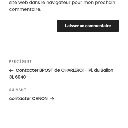
site web dans le navigateur pour mon prochain
commentaire.
Navigation
Article
PRÉCÉDENT
de
précédent
Contacter BPOST de CHARLEROI – Pl. du Ballon
l’article
31, 6040
Article
SUIVANT
suivant
contacter CANON