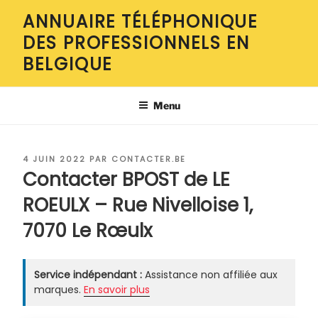
Aller
ANNUAIRE TÉLÉPHONIQUE
au
DES PROFESSIONNELS EN
contenu
principal
BELGIQUE
Menu
PUBLIÉ
4 JUIN 2022
PAR
CONTACTER.BE
LE
Contacter BPOST de LE
ROEULX – Rue Nivelloise 1,
7070 Le Rœulx
Service indépendant :
Assistance non affiliée aux
marques.
En savoir plus