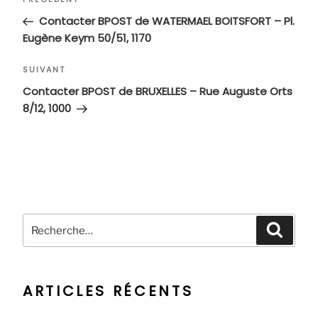
Article
de
précédent
Contacter BPOST de WATERMAEL BOITSFORT – Pl.
l’article
Eugène Keym 50/51, 1170
Article
SUIVANT
suivant
Contacter BPOST de BRUXELLES – Rue Auguste Orts
8/12, 1000
Recherche
Recher
pour
:
ARTICLES RÉCENTS