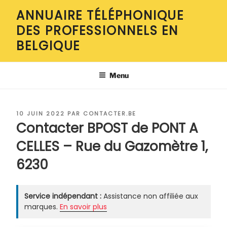
Aller
ANNUAIRE TÉLÉPHONIQUE
au
DES PROFESSIONNELS EN
contenu
principal
BELGIQUE
Menu
PUBLIÉ
10 JUIN 2022
PAR
CONTACTER.BE
LE
Contacter BPOST de PONT A
CELLES – Rue du Gazomètre 1,
6230
Service indépendant :
Assistance non affiliée aux
marques.
En savoir plus