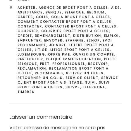
ÉTIQUETTES
ACHETER
,
AGENCE DE BPOST PONT A CELLES
,
AIDE
,
ASSISTANCE
,
BANQUE
,
BELGIQUE
,
BELGIUM
,
CARTES
,
COLIS
,
COLIS BPOST PONT A CELLES
,
COMMENT CONTACTER BPOST PONT A CELLES
,
CONTACTER
,
CONTACTER BPOST PONT A CELLES
,
COURRIER
,
COURRIER BPOST PONT A CELLES
,
CREDIT
,
DEMENARGEMENT
,
DISTRIBUTION
,
EMPLOI
,
EMPRUNTER
,
ENVOYER
,
EPARGNE
,
ESHOP
,
EVOI
RECOMMANDE
,
JOINDRE
,
LETTRE BPOST PONT A
CELLES
,
LITIGE
,
LITIGE BPOST PONT A CELLES
,
LUXEMBOURG
,
OFFRE PME
,
OUVRIR UN COMPTE
,
PARTICULIER
,
PLAQUE IMMATRICULATION
,
POSTE
BELGIQUE
,
PRET
,
PROFESSIONNEL
,
RECEVOIR
,
RECLAMATION
,
RECLAMATION BPOST PONT A
CELLES
,
RECOMMADES
,
RETIRER UN COLIS
,
RETOURNER UN COLIS
,
SERVICE CLIENT
,
SERVICE
CLIENT BPOST PONT A S
,
STAGE
,
SUIVI
,
SUIVI
BPOST PONT A CELLES
,
SUIVRE
,
TELEPHONE
,
TIMBRES
Laisser un commentaire
Votre adresse de messagerie ne sera pas