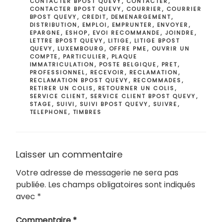
CONTACTER BPOST QUEVY
,
CONTACTER
,
CONTACTER BPOST QUEVY
,
COURRIER
,
COURRIER
BPOST QUEVY
,
CREDIT
,
DEMENARGEMENT
,
DISTRIBUTION
,
EMPLOI
,
EMPRUNTER
,
ENVOYER
,
EPARGNE
,
ESHOP
,
EVOI RECOMMANDE
,
JOINDRE
,
LETTRE BPOST QUEVY
,
LITIGE
,
LITIGE BPOST
QUEVY
,
LUXEMBOURG
,
OFFRE PME
,
OUVRIR UN
COMPTE
,
PARTICULIER
,
PLAQUE
IMMATRICULATION
,
POSTE BELGIQUE
,
PRET
,
PROFESSIONNEL
,
RECEVOIR
,
RECLAMATION
,
RECLAMATION BPOST QUEVY
,
RECOMMADES
,
RETIRER UN COLIS
,
RETOURNER UN COLIS
,
SERVICE CLIENT
,
SERVICE CLIENT BPOST QUEVY
,
STAGE
,
SUIVI
,
SUIVI BPOST QUEVY
,
SUIVRE
,
TELEPHONE
,
TIMBRES
Laisser un commentaire
Votre adresse de messagerie ne sera pas
publiée.
Les champs obligatoires sont indiqués
avec
*
Commentaire
*