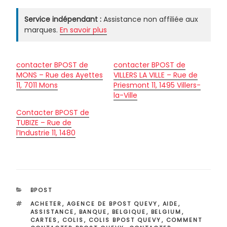
Service indépendant :
Assistance non affiliée aux
marques.
En savoir plus
contacter BPOST de
contacter BPOST de
MONS – Rue des Ayettes
VILLERS LA VILLE – Rue de
11, 7011 Mons
Priesmont 11, 1495 Villers-
la-Ville
Contacter BPOST de
TUBIZE – Rue de
l’Industrie 11, 1480
CATÉGORIES
BPOST
ÉTIQUETTES
ACHETER
,
AGENCE DE BPOST QUEVY
,
AIDE
,
ASSISTANCE
,
BANQUE
,
BELGIQUE
,
BELGIUM
,
CARTES
,
COLIS
,
COLIS BPOST QUEVY
,
COMMENT