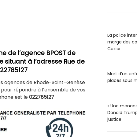
La police int
marge des co
Cazier
ne de l’agence BPOST de
e situant à l’adresse Rue de
 022785127
Mort d’un enfa
placés sous m
des agences de Rhode-Saint-Genèse
e pour répondre à l’ensemble de vos
phone est le
022785127
« Une menace 
Donald Trump 
justice