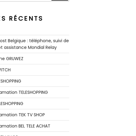
ES RÉCENTS
st Belgique : téléphone, suivi de
 et assistance Mondial Relay
nne GRUWEZ
WITCH
LESHOPPING
clamation TELESHOPPING
LESHOPPING
lamation TEK TV SHOP
lamation BEL TELE ACHAT