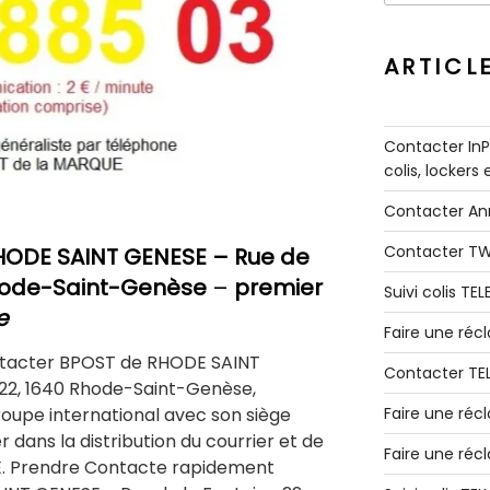
:
ARTICL
Contacter InPo
colis, lockers
Contacter A
Contacter T
HODE SAINT GENESE
– Rue de
Rhode-Saint-Genèse
–
premier
Suivi colis TE
e
Faire une ré
ntacter BPOST de RHODE SAINT
Contacter TE
 22, 1640 Rhode-Saint-Genèse,
groupe international avec son siège
Faire une réc
er dans la distribution du courrier et de
Faire une réc
E. Prendre Contacte rapidement