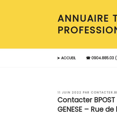
Aller
au
ANNUAIRE 
contenu
principal
PROFESSIO
➤ ACCUEIL
☎ 0904.885.03 (
PUBLIÉ
11 JUIN 2022
PAR
CONTACTER.B
LE
Contacter BPOST
GENESE – Rue de l