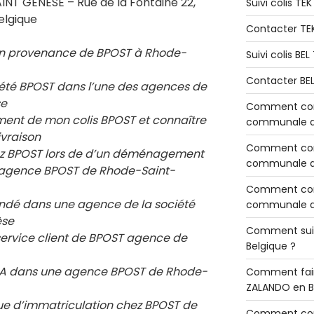
NT GENESE – Rue de la Fontaine 22,
Suivi colis TE
elgique
Contacter TE
en provenance de BPOST à Rhode-
Suivi colis BE
Contacter BE
ciété BPOST dans l’une des agences de
se
Comment cont
ement de mon colis BPOST et connaître
communale de
ivraison
Comment cont
chez BPOST lors de d’un déménagement
communale de
e agence BPOST de
Rhode-Saint-
Comment cont
ndé dans une agence de la société
communale d’
èse
Comment sui
service client de BPOST agence de
Belgique ?
 RIA dans une agence BPOST de
Rhode-
Comment fair
ZALANDO en B
e d’immatriculation chez BPOST de
Comment con