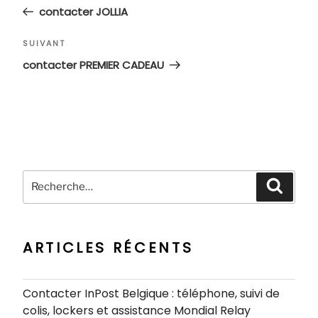
de
précédent
contacter JOLLIA
l’article
Article
SUIVANT
suivant
contacter PREMIER CADEAU
Recherche
Recher
pour
:
ARTICLES RÉCENTS
Contacter InPost Belgique : téléphone, suivi de
colis, lockers et assistance Mondial Relay