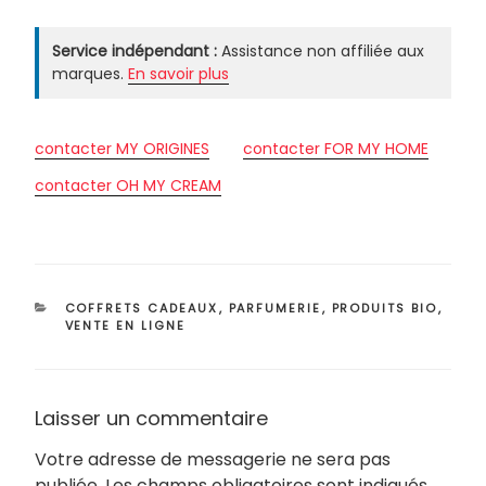
Service indépendant :
Assistance non affiliée aux
marques.
En savoir plus
contacter MY ORIGINES
contacter FOR MY HOME
contacter OH MY CREAM
CATÉGORIES
COFFRETS CADEAUX
,
PARFUMERIE
,
PRODUITS BIO
,
VENTE EN LIGNE
Laisser un commentaire
Votre adresse de messagerie ne sera pas
publiée.
Les champs obligatoires sont indiqués