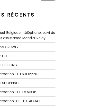
ES RÉCENTS
st Belgique : téléphone, suivi de
 et assistance Mondial Relay
nne GRUWEZ
WITCH
LESHOPPING
clamation TELESHOPPING
LESHOPPING
lamation TEK TV SHOP
lamation BEL TELE ACHAT