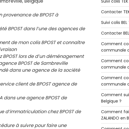
ambreville, Belgique
Suivi colis TE
Contacter TE
en provenance de BPOST à
Suivi colis BE
ciété BPOST dans l’une des agences de
Contacter BE
ement de mon colis BPOST et connaître
Comment cont
ivraison
communale de
chez BPOST lors de d’un déménagement
Comment cont
e agence BPOST de
Sambreville
communale de
ndé dans une agence de la société
Comment cont
service client de BPOST agence de
communale d’
Comment sui
 RIA dans une agence BPOST de
Belgique ?
e d’immatriculation chez BPOST de
Comment fair
ZALANDO en B
cédure à suivre pour faire une
Comment con