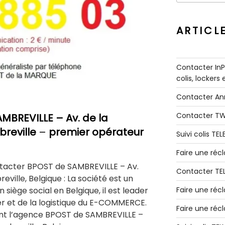
:
ARTICL
Contacter InPo
colis, lockers
Contacter A
Contacter T
AMBREVILLE
– Av. de la
breville
–
premier opérateur
Suivi colis TE
Faire une ré
tacter BPOST de SAMBREVILLE – Av.
Contacter TE
eville, Belgique : La société est un
siège social en Belgique, il est leader
Faire une réc
ier et de la logistique du E-COMMERCE.
Faire une réc
t l’agence BPOST de SAMBREVILLE –