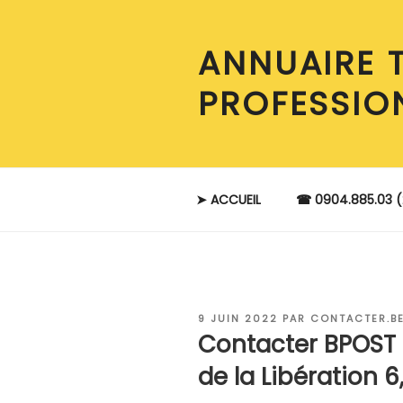
Aller
au
ANNUAIRE 
contenu
principal
PROFESSIO
➤ ACCUEIL
☎ 0904.885.03 (
PUBLIÉ
9 JUIN 2022
PAR
CONTACTER.B
LE
Contacter BPOST 
de la Libération 6