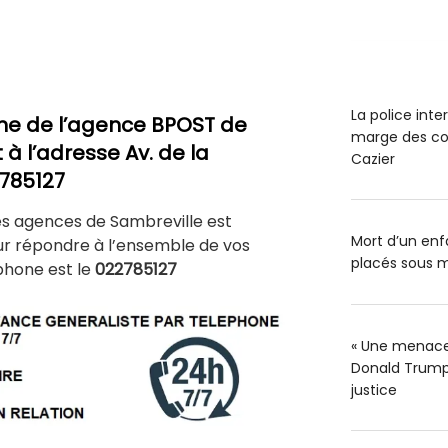
La police int
ne de l’agence BPOST de
marge des co
 à l’adresse Av. de la
Cazier
2785127
es agences de Sambreville est
Mort d’un enfa
ur répondre à l’ensemble de vos
placés sous m
phone est le
022785127
« Une menace 
Donald Trump 
justice