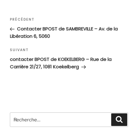
Navigation
Article
PRÉCÉDENT
de
précédent
Contacter BPOST de SAMBREVILLE – Av. de la
l’article
Libération 6, 5060
Article
SUIVANT
suivant
contacter BPOST de KOEKELBERG – Rue de la
Carrière 21/27, 1081 Koekelberg
Recherche
Recher
pour
: