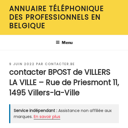
Aller
ANNUAIRE TÉLÉPHONIQUE
au
DES PROFESSIONNELS EN
contenu
principal
BELGIQUE
Menu
PUBLIÉ
9 JUIN 2022
PAR
CONTACTER.BE
LE
contacter BPOST de VILLERS
LA VILLE – Rue de Priesmont 11,
1495 Villers-la-Ville
Service indépendant :
Assistance non affiliée aux
marques.
En savoir plus